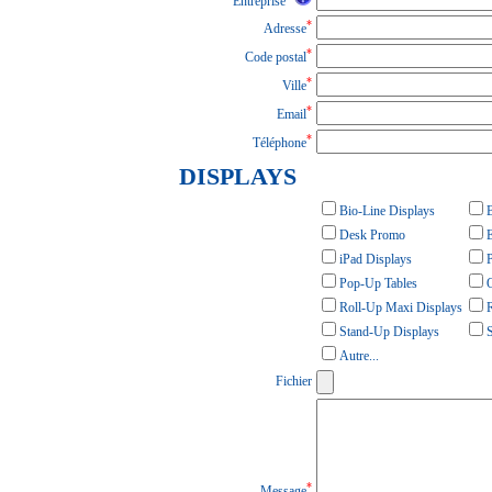
Entreprise
*
Adresse
*
Code postal
*
Ville
*
Email
*
Téléphone
DISPLAYS
Bio-Line Displays
B
Desk Promo
iPad Displays
P
Pop-Up Tables
Q
Roll-Up Maxi Displays
R
Stand-Up Displays
S
Autre...
Fichier
*
Message