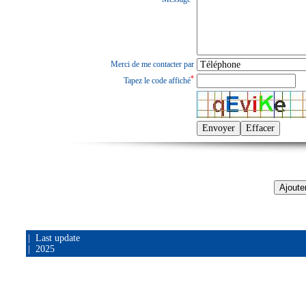
Merci de me contacter par
*
Tapez le code affiché
| Last update
| 2025