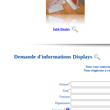
Table Display
Demande d'informations Displays
Nous vous remercion
Nous réagissons à vo
*
Prénom
*
Nom
Fonction
Département
*