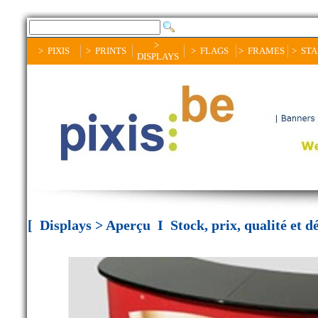
>
> PIXIS
> PRINTS
> FLAGS
> FRAMES
> ST
DISPLAYS
[ Displays > Aperçu I Stock, prix, qualité et dél