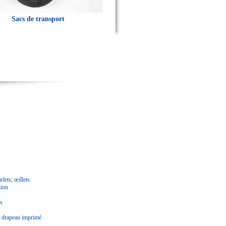
Sacs de transport
lets, œillets
tion
s
t drapeau imprimé