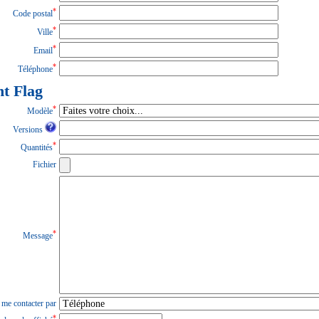
*
Code postal
*
Ville
*
Email
*
Téléphone
t Flag
*
Modèle
Versions
*
Quantités
Fichier
*
Message
 me contacter par
*