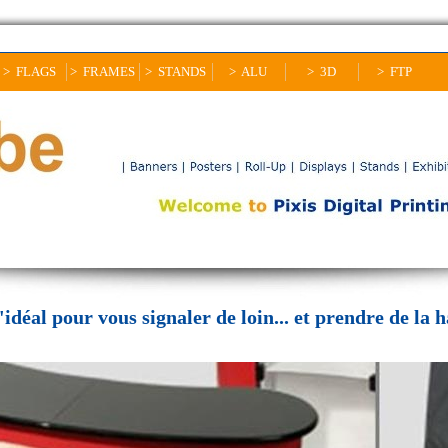
> FLAGS
> FRAMES
> STANDS
> ALU
> 3D
> FTP
idéal pour vous signaler de loin... et prendre de la h