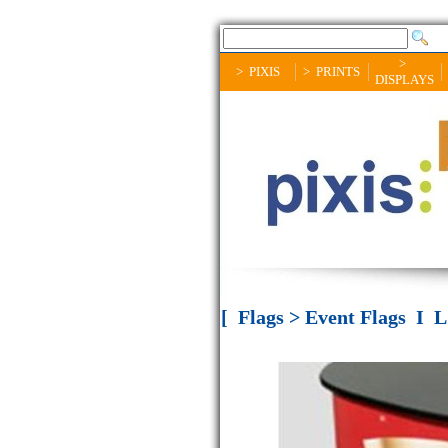
>
> PIXIS
> PRINTS
DISPLAYS
[ Flags > Event Flags I L'