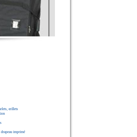
lets, œillets
tion
s
t drapeau imprimé